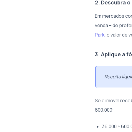
2. Descubra o
Em mercados como
venda – de prefe
Park
, o valor de
3. Aplique a f
Receita líqui
Se o imóvel receb
600.000:
36.000 ÷ 600.