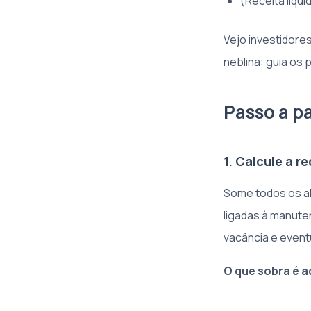
(Receita líqui
Vejo investidore
neblina: guia os 
Passo a p
1. Calcule a r
Some todos os al
ligadas à manute
vacância e eventu
O que sobra é aq