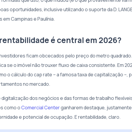
s fórmulas que uso, o que mudou (e o que provavelmente vai 
oas oportunidades, inclusive utilizando o suporte da D. LANG
s em Campinas e Paulínia.
 rentabilidade é central em 2026?
investidores ficam obcecados pelo preço do metro quadrado. 
ica se o imóvel não trouxer fluxo de caixa consistente. Em 202
 o cálculo do cap rate – a famosa taxa de capitalização –, p
rtamentos no mercado.
igitalização dos negócios e das formas de trabalho flexíveis,
s como o
Comercial Center
ganharem destaque, justamente
rnidade e potencial de ocupação. E rentabilidade, claro.