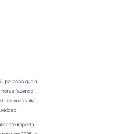
26, percebo que a
i horas fazendo
e Campinas valia
uvidoso.
ealmente importa