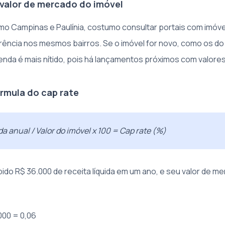
 valor de mercado do imóvel
 Campinas e Paulínia, costumo consultar portais com imóvei
rência nos mesmos bairros. Se o imóvel for novo, como os d
 venda é mais nítido, pois há lançamentos próximos com valore
órmula do cap rate
da anual / Valor do imóvel x 100 = Cap rate (%)
ido R$ 36.000 de receita líquida em um ano, e seu valor de m
000 = 0,06