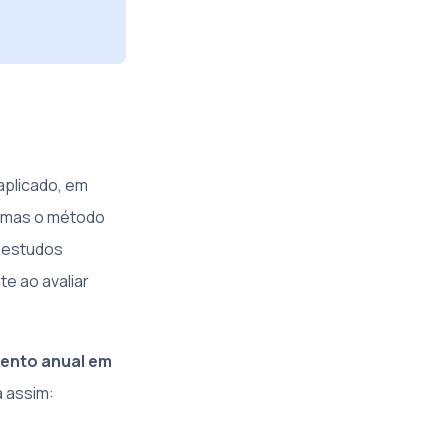
aplicado, em
, mas o método
m estudos
te ao avaliar
mento anual em
 assim: