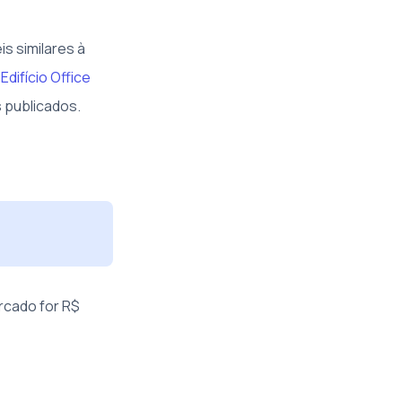
s similares à
o
Edifício Office
s publicados.
ercado for R$