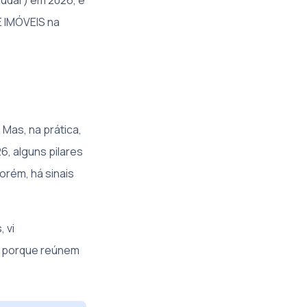
mudar) em 2026, e
E IMÓVEIS na
Mas, na prática,
6, alguns pilares
orém, há sinais
 vi
 porque reúnem