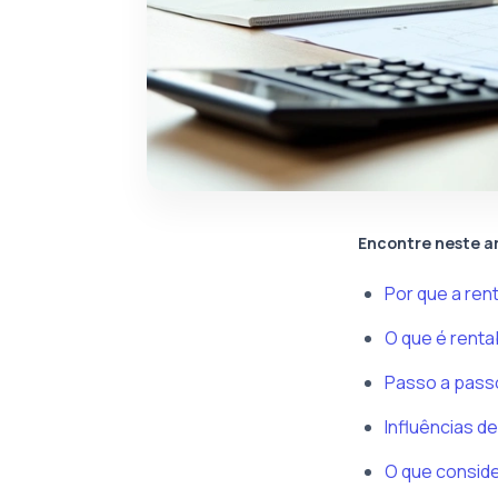
Encontre neste a
Por que a ren
O que é renta
Passo a passo
Influências d
O que consid