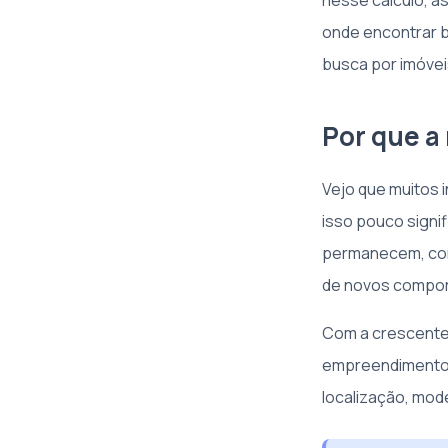
nesse cálculo, a
onde encontrar b
busca por imóvei
Por que a
Vejo que muitos 
isso pouco signif
permanecem, como
de novos compo
Com a crescente d
empreendimento
localização, mode