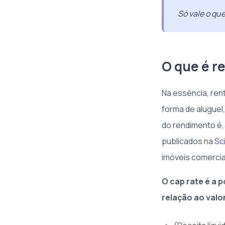
Só vale o qu
O que é r
Na essência, ren
forma de aluguel
do rendimento é, 
publicados na
Sc
imóveis comercia
O cap rate é a
relação ao valo