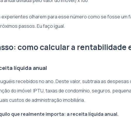
da anual dividida pelo valor do imóvel) x 100
s experientes olharem para esse número como se fosse um fa
próximos passos. Eu faço igual.
asso: como calcular a rentabilidade
eceita líquida anual
uguéis recebidos no ano. Deste valor, subtraia as despesas
nção do imóvel: IPTU, taxas de condomínio, seguros, pequen
ais custos de administração imobiliária.
uilo que realmente importa: a receita líquida anual.