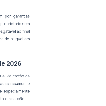
m por garantias
 proprietário sem
sgatável ao final
es de aluguel em
de 2026
el via cartão de
lizadas assumem o
 é especialmente
ital em caução.