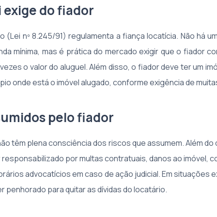
i exige do fiador
ato (Lei nº 8.245/91) regulamenta a fiança locatícia. Não há u
nda mínima, mas é prática do mercado exigir que o fiador 
vezes o valor do aluguel. Além disso, o fiador deve ter um i
io onde está o imóvel alugado, conforme exigência de muitas 
sumidos pelo fiador
não têm plena consciência dos riscos que assumem. Além do d
r responsabilizado por multas contratuais, danos ao imóvel, c
rários advocatícios em caso de ação judicial. Em situações e
r penhorado para quitar as dívidas do locatário.