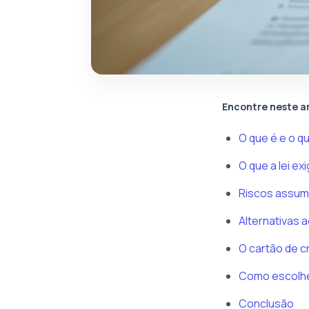
Encontre neste a
O que é e o q
O que a lei ex
Riscos assumi
Alternativas a
O cartão de c
Como escolhe
Conclusão