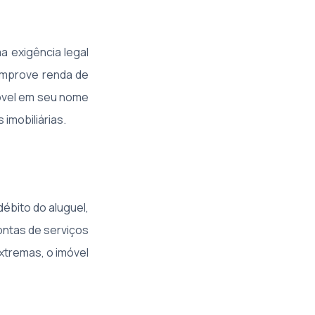
ma exigência legal
comprove renda de
móvel em seu nome
imobiliárias.
ébito do aluguel,
ontas de serviços
xtremas, o imóvel