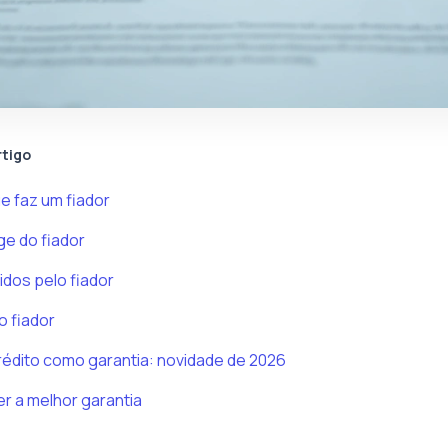
rtigo
ue faz um fiador
ige do fiador
dos pelo fiador
o fiador
rédito como garantia: novidade de 2026
r a melhor garantia