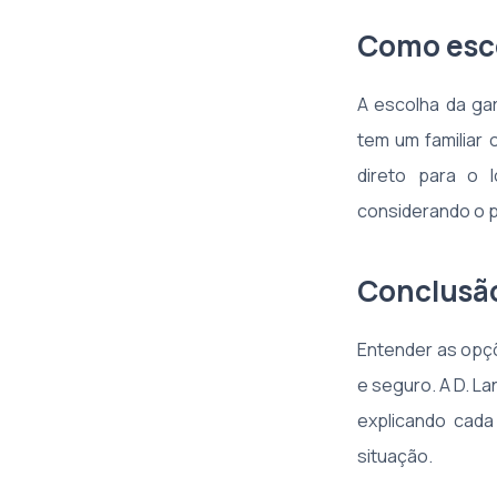
Como esco
A escolha da gar
tem um familiar 
direto para o l
considerando o p
Conclusã
Entender as opçõ
e seguro. A D. La
explicando cada
situação.