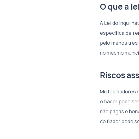
O que a le
A Lei do Inquilin
específica de re
pelo menos três 
no mesmo municíp
Riscos as
Muitos fiadores 
o fiador pode se
não pagas e hono
do fiador pode se