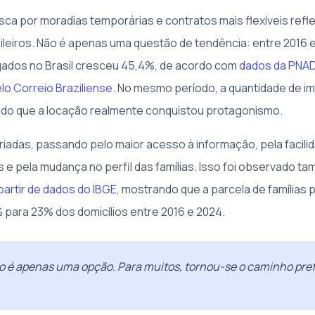
ca por moradias temporárias e contratos mais flexíveis refl
ileiros. Não é apenas uma questão de tendência: entre 2016 
ugados no Brasil cresceu 45,4%, de acordo com
dados da PNAD
o Correio Braziliense
. No mesmo período, a quantidade de i
ndo que a locação realmente conquistou protagonismo.
riadas, passando pelo maior acesso à informação, pela facili
s e pela mudança no perfil das famílias. Isso foi observado t
 partir de dados do IBGE
, mostrando que a parcela de famílias
 para 23% dos domicílios entre 2016 e 2024.
o é apenas uma opção. Para muitos, tornou-se o caminho pref