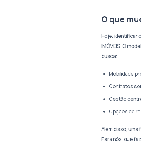
O que mud
Hoje, identificar
IMÓVEIS. O model
busca:
Mobilidade pr
Contratos sem
Gestão centr
Opções de res
Além disso, uma f
Para nós, que f