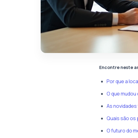
Encontre neste a
Por que a loc
O que mudou 
As novidades 
Quais são os 
O futuro do m