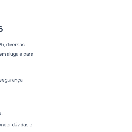
6
26, diversas
em aluga e para
o segurança
s.
onder dúvidas e