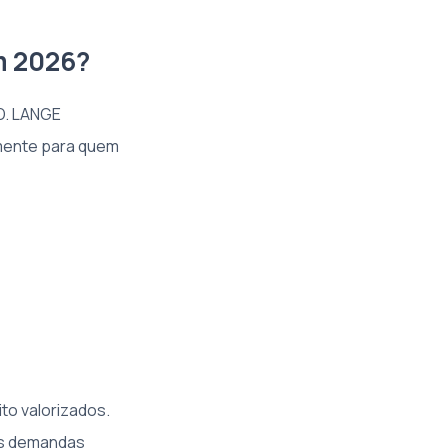
m 2026?
 D. LANGE
lmente para quem
to valorizados.
as demandas