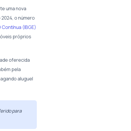
ete uma nova
e 2024, o número
 Contínua (IBGE)
móveis próprios
dade oferecida
ambém pela
 pagando aluguel
erido para