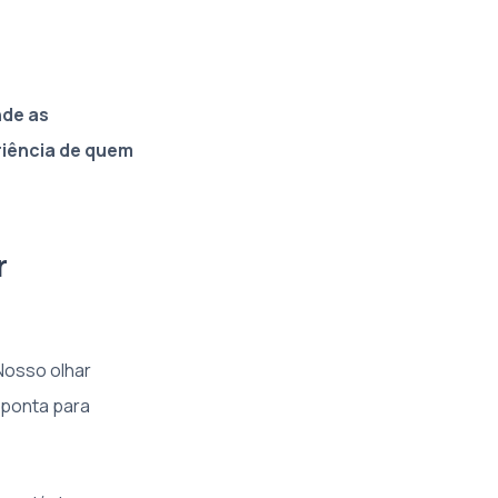
nde as
riência de quem
r
Nosso olhar
 aponta para