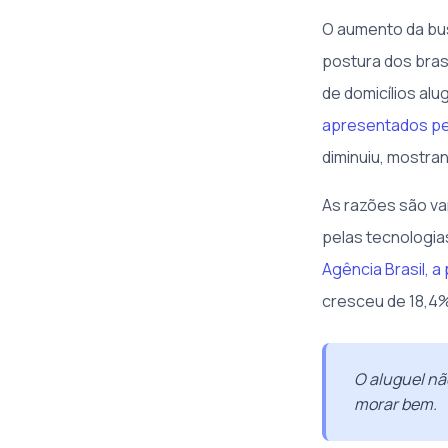
O aumento da bus
postura dos bras
de domicílios al
apresentados pel
diminuiu, mostra
As razões são va
pelas tecnologia
Agência Brasil, a
cresceu de 18,4%
O aluguel nã
morar bem.