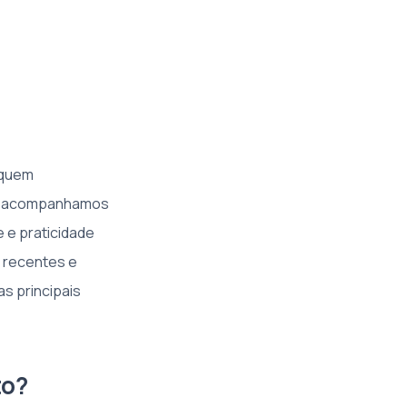
a quem
IS, acompanhamos
 e praticidade
 recentes e
s principais
to?