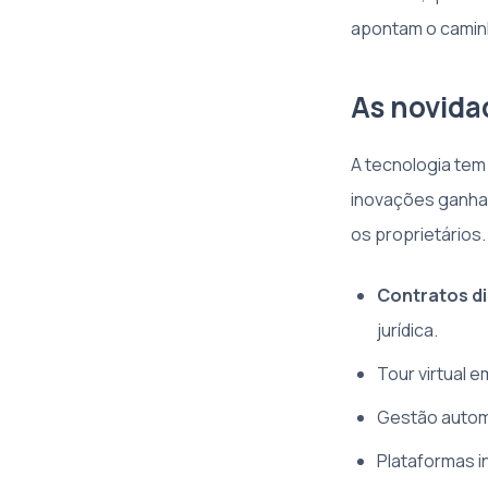
apontam o caminh
As novida
A tecnologia tem
inovações ganha
os proprietários
Contratos di
jurídica.
Tour virtual 
Gestão automa
Plataformas i