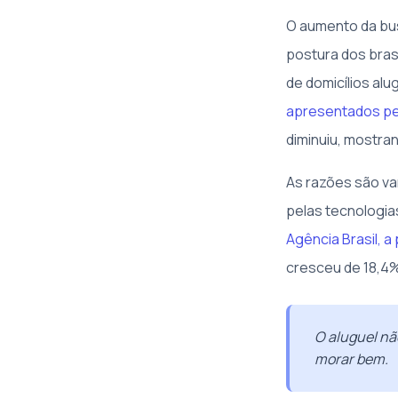
O aumento da bus
postura dos bras
de domicílios al
apresentados pel
diminuiu, mostra
As razões são va
pelas tecnologia
Agência Brasil, a
cresceu de 18,4%
O aluguel nã
morar bem.