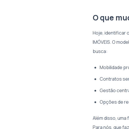
O que mud
Hoje, identificar
IMÓVEIS. O model
busca:
Mobilidade pr
Contratos sem
Gestão centr
Opções de res
Além disso, uma f
Para nós, que f