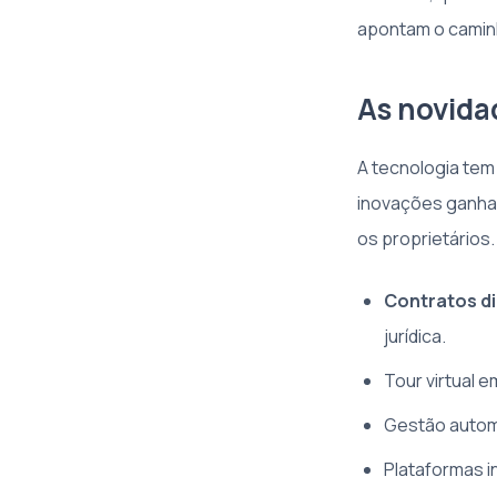
apontam o caminh
As novida
A tecnologia tem
inovações ganha
os proprietários
Contratos di
jurídica.
Tour virtual 
Gestão automa
Plataformas i