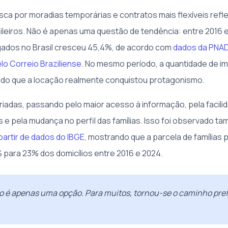
ca por moradias temporárias e contratos mais flexíveis refl
ileiros. Não é apenas uma questão de tendência: entre 2016 
ugados no Brasil cresceu 45,4%, de acordo com
dados da PNAD
o Correio Braziliense
. No mesmo período, a quantidade de i
ndo que a locação realmente conquistou protagonismo.
riadas, passando pelo maior acesso à informação, pela facili
s e pela mudança no perfil das famílias. Isso foi observado t
 partir de dados do IBGE
, mostrando que a parcela de famílias
 para 23% dos domicílios entre 2016 e 2024.
o é apenas uma opção. Para muitos, tornou-se o caminho pref