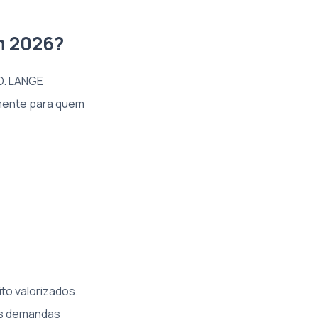
m 2026?
 D. LANGE
lmente para quem
to valorizados.
as demandas