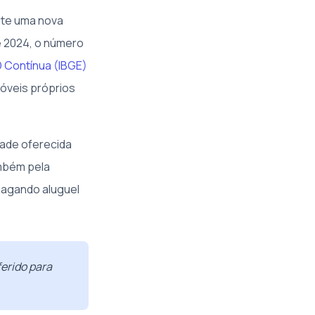
ete uma nova
e 2024, o número
 Contínua (IBGE)
móveis próprios
dade oferecida
ambém pela
 pagando aluguel
erido para