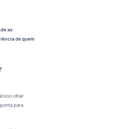
nde as
riência de quem
r
Nosso olhar
 aponta para