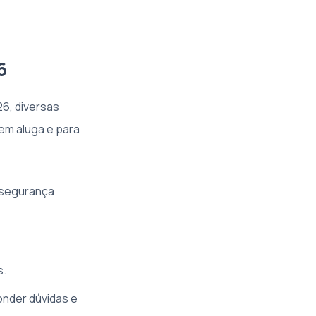
6
26, diversas
em aluga e para
o segurança
s.
onder dúvidas e