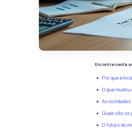
Encontre neste a
Por que a loc
O que mudou 
As novidades 
Quais são os 
O futuro do m