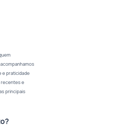
a quem
IS, acompanhamos
 e praticidade
 recentes e
s principais
to?