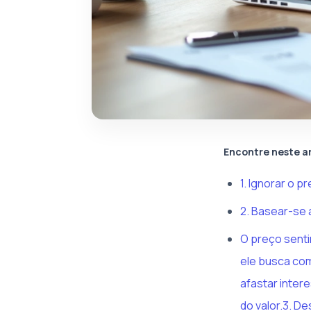
Encontre neste a
1. Ignorar o p
2. Basear-se 
O preço senti
ele busca com
afastar inter
do valor.3. De