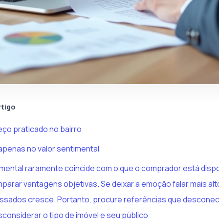
rtigo
reço praticado no bairro
apenas no valor sentimental
mental raramente coincide com o que o comprador está dispo
parar vantagens objetivas. Se deixar a emoção falar mais alto
essados cresce. Portanto, procure referências que descone
sconsiderar o tipo de imóvel e seu público