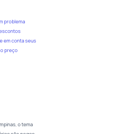
um problema
descontos
eve em conta seus
r o preço
mpinas, o tema