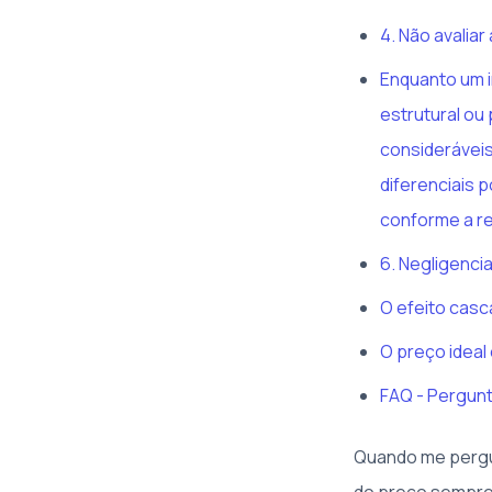
4. Não avaliar
Enquanto um i
estrutural o
consideráveis
diferenciais p
conforme a r
6. Negligenci
O efeito casc
O preço ideal
FAQ - Pergun
Quando me pergu