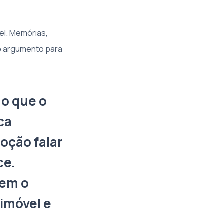
el. Memórias,
do argumento para
 o que o
ca
oção falar
ce.
tem o
 imóvel e