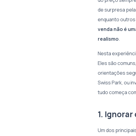
do preço sempre 
de surpresa pela
enquanto outros 
venda não é uma
realismo
.
Nesta experiência
Eles são comuns
orientações segu
Swiss Park, ou i
tudo começa com
1. Ignorar
Um dos principai