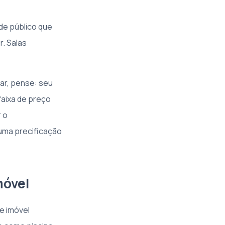
de público que
r. Salas
ar, pense: seu
faixa de preço
 o
 uma precificação
móvel
e imóvel