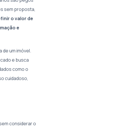
ários são pegos
es sem proposta,
finir o valor de
ormação e
da de um imóvel.
rcado e busca
idados como o
sso cuidadoso,
 sem considerar o