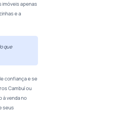
s imóveis apenas
zinhas e a
do que
e confiança e se
rros Cambuí ou
o à venda no
 e seus