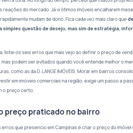
vem à tona. Ao longo do tempo, percebi que muitos propriet
s reações do mercado. Já vi ótimos imóveis encalharem mes
rapidamente mudam de dono. Fica cada vez mais claro que
de
 simples questão de desejo, mas sim de estratégia, inf
, listei os seis erros que mais vejo ao definir o preço de ven
, mas podem ser evitados quando você entende melhor o me
ras, como as da D. LANGE IMÓVEIS. Morar em bairros consol
nvestir em imóveis comerciais na região, exige um passo a pa
 o preço certo.
 o preço praticado no bairro
s erros que presencio em Campinas é criar o preço do imóvel