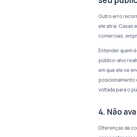
seu públi
Outro erro recor
ele atrai. Casas 
comerciais, emp
Entender quem é 
público-alvo rea
em que ele se en
posicionamento c
voltada para o p
4. Não ava
Diferenças de c